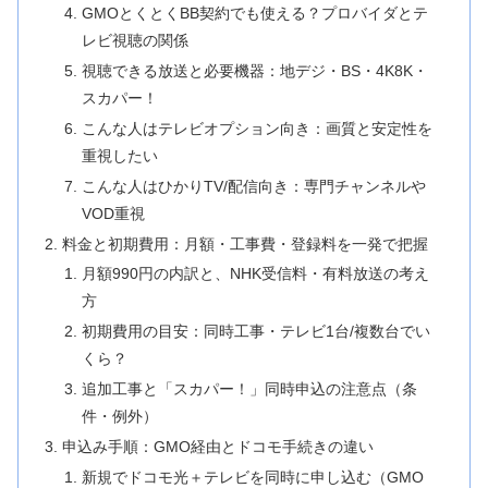
GMOとくとくBB契約でも使える？プロバイダとテ
レビ視聴の関係
視聴できる放送と必要機器：地デジ・BS・4K8K・
スカパー！
こんな人はテレビオプション向き：画質と安定性を
重視したい
こんな人はひかりTV/配信向き：専門チャンネルや
VOD重視
料金と初期費用：月額・工事費・登録料を一発で把握
月額990円の内訳と、NHK受信料・有料放送の考え
方
初期費用の目安：同時工事・テレビ1台/複数台でい
くら？
追加工事と「スカパー！」同時申込の注意点（条
件・例外）
申込み手順：GMO経由とドコモ手続きの違い
新規でドコモ光＋テレビを同時に申し込む（GMO