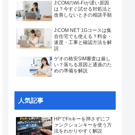
J:COMのWi-Fiが遅い原因
は？今すぐ試せる対処法と
改善しないときの相談手順
J:COM NET 1Gコースは集
合住宅でも使える？料金・
速度・工事と確認方法を解
説
ゲオの格安SIM審査は厳し
い？落ちる原因と通過のた
めの準備を解説
人気記事
HPでFnキーを押さずにフ
ァンクションキーを使う方
法をわかりやすく解説