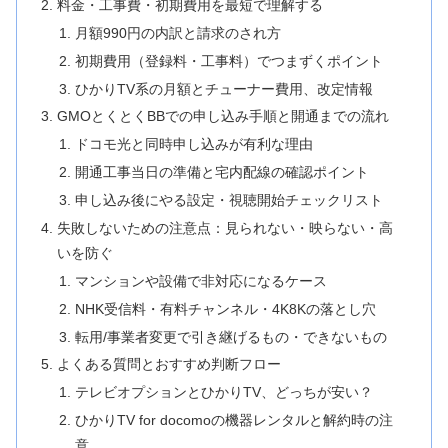
料金・工事費・初期費用を最短で理解する
月額990円の内訳と請求のされ方
初期費用（登録料・工事料）でつまずくポイント
ひかりTV系の月額とチューナー費用、改定情報
GMOとくとくBBでの申し込み手順と開通までの流れ
ドコモ光と同時申し込みが有利な理由
開通工事当日の準備と宅内配線の確認ポイント
申し込み後にやる設定・視聴開始チェックリスト
失敗しないための注意点：見られない・映らない・高
いを防ぐ
マンションや設備で非対応になるケース
NHK受信料・有料チャンネル・4K8Kの落とし穴
転用/事業者変更で引き継げるもの・できないもの
よくある質問とおすすめ判断フロー
テレビオプションとひかりTV、どっちが安い？
ひかりTV for docomoの機器レンタルと解約時の注
意