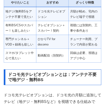
やりたいこと
おすすめ
ざっくり特徴
地デジ/無料BSをア
ドコモ光テレビオプ
月額が軽め、宅内の
ンテナ不要で見たい
ション
テレビ端子で視聴
有料BS/CSやスカパ
テレビオプション＋
視聴には別契約、工
ー！も楽しみたい
スカパー！契約
事や条件あり
専門チャンネル＋
ひかりTV for
チューナー利用、プ
VOD＋録画も欲しい
docomo
ランで内容が変わる
スマホ/タブレット中
回線は必要、視聴は
動画配信（別契約）
心で見たい
アプリ中心
ドコモ光テレビオプションとは：アンテナ不要
で地デジ・無料BS
ドコモ光テレビオプションは、ドコモ光の月額に追加して
テレビ（地デジ・無料BSなど）を視聴できる仕組みで