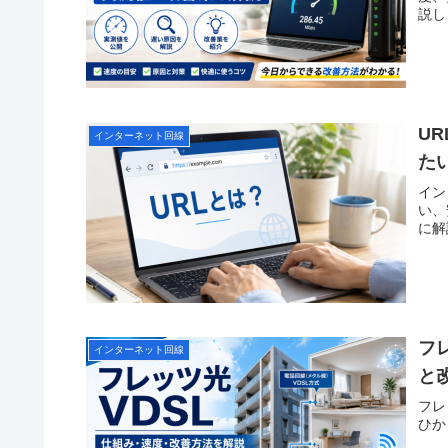
説し
U
インターネット回線
た
イン
い、
に解
フ
インターネット回線
と
フレ
ひか