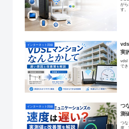
がら
す。
v
インターネット回線
実
vd
でき
つ
インターネット回線
測
つな
度、