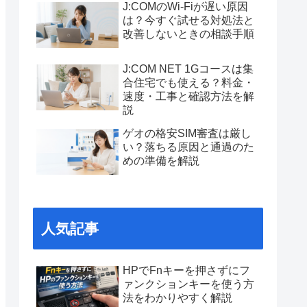
J:COMのWi-Fiが遅い原因
は？今すぐ試せる対処法と
改善しないときの相談手順
J:COM NET 1Gコースは集
合住宅でも使える？料金・
速度・工事と確認方法を解
説
ゲオの格安SIM審査は厳し
い？落ちる原因と通過のた
めの準備を解説
人気記事
HPでFnキーを押さずにフ
ァンクションキーを使う方
法をわかりやすく解説