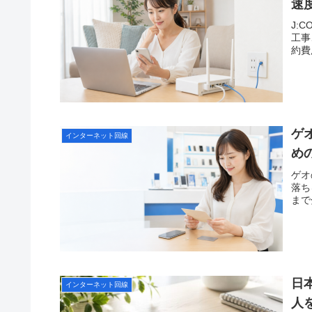
速
J:
工事
約費
ゲ
インターネット回線
め
ゲオ
落ち
まで
日
インターネット回線
人