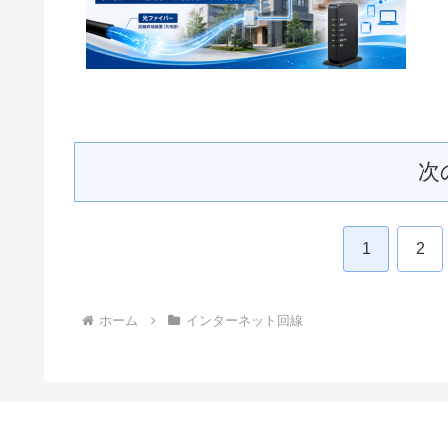
次
1
2
ホーム
インターネット回線
かなネット案内