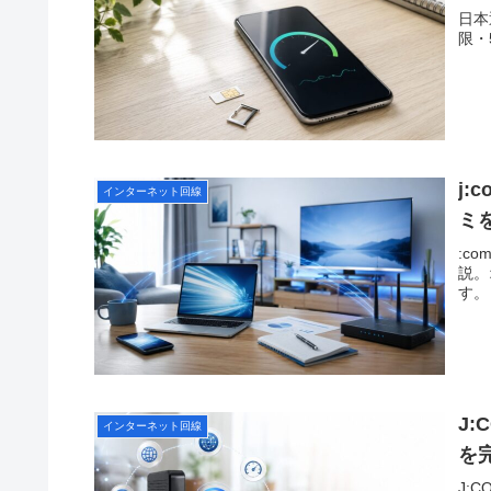
日本
限・
j:
インターネット回線
ミ
:c
説。
す。
J
インターネット回線
を
J: