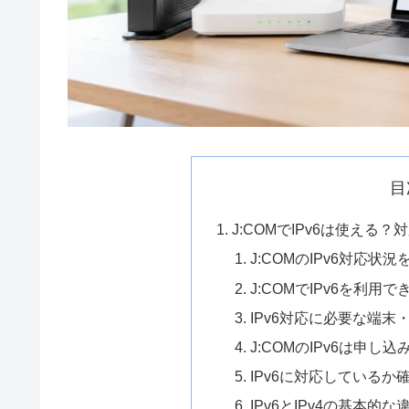
目
J:COMでIPv6は使える
J:COMのIPv6対応状
J:COMでIPv6を利
IPv6対応に必要な端
J:COMのIPv6は申し
IPv6に対応しているか
IPv6とIPv4の基本的な