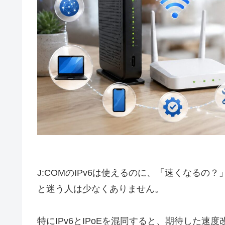
J:COMのIPv6は使えるのに、「速くなる
と迷う人は少なくありません。
特にIPv6とIPoEを混同すると、期待した