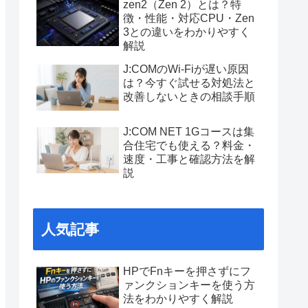
zen2（Zen 2）とは？特
徴・性能・対応CPU・Zen
3との違いをわかりやすく
解説
J:COMのWi-Fiが遅い原因
は？今すぐ試せる対処法と
改善しないときの相談手順
J:COM NET 1Gコースは集
合住宅でも使える？料金・
速度・工事と確認方法を解
説
人気記事
HPでFnキーを押さずにフ
ァンクションキーを使う方
法をわかりやすく解説