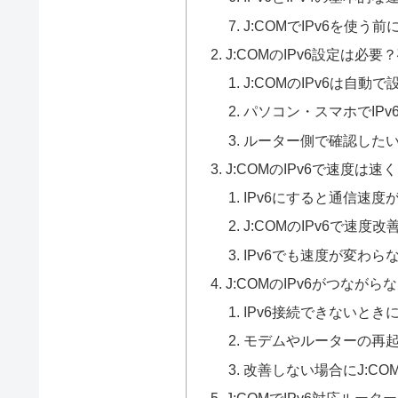
J:COMでIPv6を使
J:COMのIPv6設定は必
J:COMのIPv6は自動
パソコン・スマホでIP
ルーター側で確認したいI
J:COMのIPv6で速度は速
IPv6にすると通信速
J:COMのIPv6で速度
IPv6でも速度が変わ
J:COMのIPv6がつなが
IPv6接続できないと
モデムやルーターの再
改善しない場合にJ:C
J:COMでIPv6対応ルー