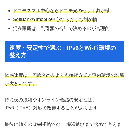
ドコモスマホ中心ならドコモ光のセット割が軸
SoftBank/Y!mobile中心ならおうち割が軸
混在家庭は、割引額の合計で決めるのが合理的
速度・安定性で選ぶ：IPv6とWi-Fi環境の
整え方
体感速度は、回線名の差よりも接続方式と宅内環境の影響
が大きいです。
特に夜の混雑やオンライン会議の安定性は、
IPv6（IPoE）対応で改善することがあります。
最後に効くのはWi-Fiなので、機器選びまで含めて考えま