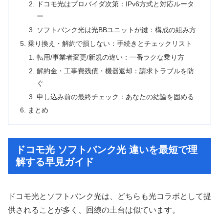
ドコモ光はプロバイダ次第：IPv6方式と対応ルータ
ー
ソフトバンク光は光BBユニットが鍵：構成の組み方
乗り換え・解約で損しない：手続きとチェックリスト
転用/事業者変更/新規の違い：一番ラクな乗り方
解約金・工事費残債・機器返却：請求トラブルを防
ぐ
申し込み前の最終チェック：あなたの結論を固める
まとめ
ドコモ光 ソフトバンク光 違いを最短で理
解する早見ガイド
ドコモ光とソフトバンク光は、どちらも光コラボとして提
供されることが多く、回線の土台は似ています。