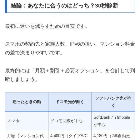
結論：あなたに合うのはどっち？30秒診断
最初に迷いを減らすための目安です。
スマホの契約先と家族人数、IPv6の扱い、マンション料金
の差で決まりやすいです。
最終的には「月額＋割引＋必要オプション」を合計して判
断しましょう。
ソフトバンク光が向
迷ったときの軸
ドコモ光が向く
く
SoftBank / Y!mobile
スマホ
ドコモ回線が中心
が中心
月額（マンション代
4,400円（タイプA/C
4,180円（2年自動更