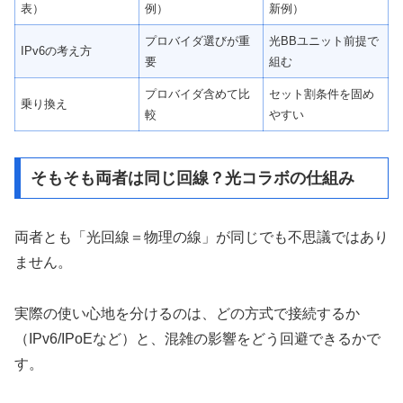
表）
例）
新例）
プロバイダ選びが重
光BBユニット前提で
IPv6の考え方
要
組む
プロバイダ含めて比
セット割条件を固め
乗り換え
較
やすい
そもそも両者は同じ回線？光コラボの仕組み
両者とも「光回線＝物理の線」が同じでも不思議ではあり
ません。
実際の使い心地を分けるのは、どの方式で接続するか
（IPv6/IPoEなど）と、混雑の影響をどう回避できるかで
す。