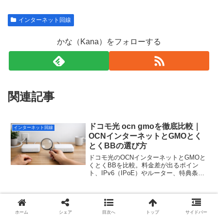
インターネット回線
かな（Kana）をフォローする
関連記事
ドコモ光 ocn gmoを徹底比較｜
インターネット回線
OCNインターネットとGMOとく
とくBBの選び方
ドコモ光のOCNインターネットとGMOと
くとくBBを比較。料金差が出るポイン
ト、IPv6（IPoE）やルーター、特典条
件、乗り換え手順まで分かりやすく解
説。
ドコモ光を引越し先でも継続した
インターネット回線
い人へ：プロバイダGMOの手順
ホーム
シェア
目次へ
トップ
サイドバー