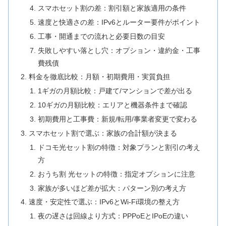
スマホセット割の差：割引額と家族適用の条件
速度と快適さの差：IPv6とルーター要件がポイント
工事・開通までの流れと必要日数の目安
失敗しやすい落とし穴：オプション・違約金・工事
費残債
料金を徹底比較：月額・初期費用・実質負担
1ギガの月額比較：戸建て/マンションで差が出る
10ギガの月額比較：エリアと機器条件まで確認
初期費用と工事費：新規/転用/事業者変更で変わる
スマホセット割で選ぶ：家族の合計額が決まる
ドコモ光セット割の特徴：対象プランと割引の考え
方
おうち割 光セットの特徴：指定オプションに注意
家族が多いほど差が拡大：パターン別の考え方
速度・安定性で選ぶ：IPv6とWi-Fi環境の整え方
夜の遅さは回線より方式：PPPoEとIPoEの違い