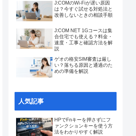
J:COMのWi-Fiが遅い原因
は？今すぐ試せる対処法と
改善しないときの相談手順
J:COM NET 1Gコースは集
合住宅でも使える？料金・
速度・工事と確認方法を解
説
ゲオの格安SIM審査は厳し
い？落ちる原因と通過のた
めの準備を解説
人気記事
HPでFnキーを押さずにフ
ァンクションキーを使う方
法をわかりやすく解説