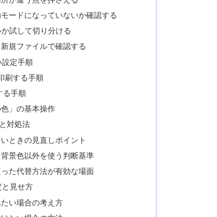
約モードになっていないか確認する
いか試して切り分ける
を新規ファイルで確認する
い設定手順
を印刷する手順
する手順
の色」の基本操作
と対処法
ないときの見直しポイント
に背景色以外を使う判断基準
使った代替方法が有効な場面
定と見せ方
れたい場合の考え方