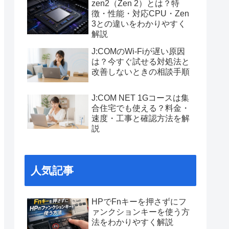
zen2（Zen 2）とは？特
徴・性能・対応CPU・Zen
3との違いをわかりやすく
解説
J:COMのWi-Fiが遅い原因
は？今すぐ試せる対処法と
改善しないときの相談手順
J:COM NET 1Gコースは集
合住宅でも使える？料金・
速度・工事と確認方法を解
説
人気記事
HPでFnキーを押さずにフ
ァンクションキーを使う方
法をわかりやすく解説