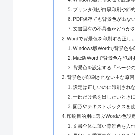
プリンタ側が白黒印刷や節
PDF保存でも背景色が出な
文書固有の不具合かどうか
Wordで背景色を印刷する正し
Windows版Wordで背景色
Mac版Wordで背景色を印刷
背景色を設定する「ページ
背景色が印刷されない主な原因
設定は正しいのに印刷され
一部だけ色を出したいとき
図形やテキストボックスを
印刷目的別に選ぶWordの色設
文書全体に薄い背景色を入