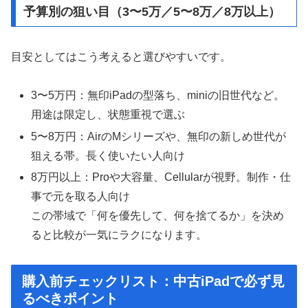
予算別の狙い目（3〜5万／5〜8万／8万以上）
目安としてはこう考えると選びやすいです。
3〜5万円：無印iPadの型落ち、miniの旧世代など。
用途は限定し、状態重視で選ぶ
5〜8万円：AirのMシリーズや、無印の新しめ世代が
狙える帯。長く使いたい人向け
8万円以上：Proや大容量、Cellularが視野。制作・仕
事で元を取る人向け
この帯域で「何を優先して、何を捨てるか」を決め
ると比較が一気にラクになります。
購入前チェックリスト：中古iPadで必ず見
るべきポイント