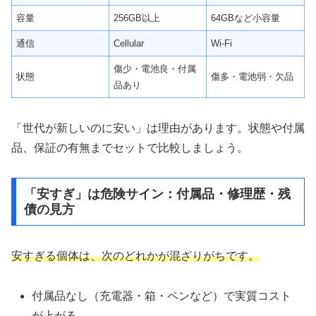
容量
256GB以上
64GBなど小容量
通信
Cellular
Wi-Fi
傷少・電池良・付属
状態
傷多・電池弱・欠品
品あり
「世代が新しいのに安い」は理由があります。状態や付属
品、保証の有無までセットで比較しましょう。
「安すぎ」は危険サイン：付属品・修理歴・残
債の見方
安すぎる個体は、次のどれかが混ざりがちです。
付属品なし（充電器・箱・ペンなど）で実質コスト
が上がる