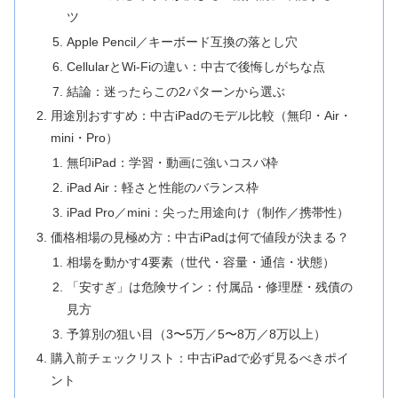
ツ
Apple Pencil／キーボード互換の落とし穴
CellularとWi-Fiの違い：中古で後悔しがちな点
結論：迷ったらこの2パターンから選ぶ
用途別おすすめ：中古iPadのモデル比較（無印・Air・
mini・Pro）
無印iPad：学習・動画に強いコスパ枠
iPad Air：軽さと性能のバランス枠
iPad Pro／mini：尖った用途向け（制作／携帯性）
価格相場の見極め方：中古iPadは何で値段が決まる？
相場を動かす4要素（世代・容量・通信・状態）
「安すぎ」は危険サイン：付属品・修理歴・残債の
見方
予算別の狙い目（3〜5万／5〜8万／8万以上）
購入前チェックリスト：中古iPadで必ず見るべきポイ
ント