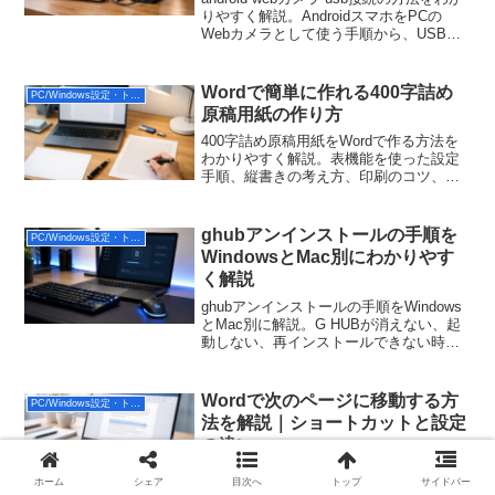
りやすく解説。AndroidスマホをPCの
Webカメラとして使う手順から、USB
WebカメラをAndroidにつなぐ方法、映ら
ないときの対処法までまとめて紹介しま
す。
Wordで簡単に作れる400字詰め
PC/Windows設定・トラブル
原稿用紙の作り方
400字詰め原稿用紙をWordで作る方法を
わかりやすく解説。表機能を使った設定
手順、縦書きの考え方、印刷のコツ、テ
ンプレート活用法まで初心者向けにまと
めています。
ghubアンインストールの手順を
PC/Windows設定・トラブル
WindowsとMac別にわかりやす
く解説
ghubアンインストールの手順をWindows
とMac別に解説。G HUBが消えない、起
動しない、再インストールできない時の
完全削除方法も紹介します。
Wordで次のページに移動する方
PC/Windows設定・トラブル
法を解説｜ショートカットと設定
の違い
ワードで次のページに移動したいときの
ホーム
シェア
目次へ
トップ
サイドバー
正しい方法を解説。改行と改ページの違