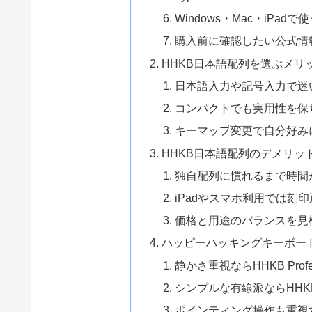
Windows・Mac・iPad
購入前に確認したい公式情
HHKB日本語配列を選ぶメリ
日本語入力や記号入力で迷
コンパクトでも実用性を保
キーマップ変更で自分好み
HHKB日本語配列のデメリッ
独自配列に慣れるまで時間
iPadやスマホ利用では刻
価格と用途のバランスを見
ハッピーハッキングキーボー
静かさ重視ならHHKB Professi
シンプルな有線派ならHHKB Profe
ポインティング操作も重視するな