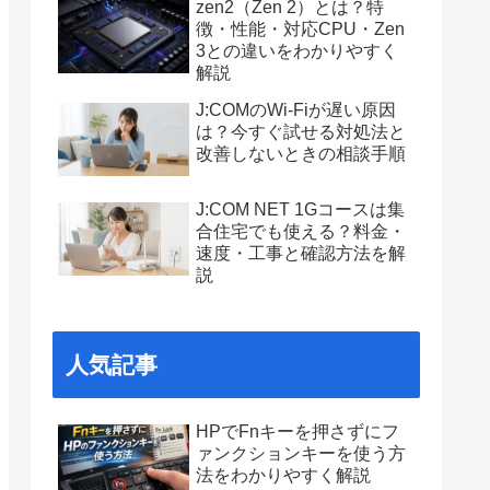
zen2（Zen 2）とは？特
徴・性能・対応CPU・Zen
3との違いをわかりやすく
解説
J:COMのWi-Fiが遅い原因
は？今すぐ試せる対処法と
改善しないときの相談手順
J:COM NET 1Gコースは集
合住宅でも使える？料金・
速度・工事と確認方法を解
説
人気記事
HPでFnキーを押さずにフ
ァンクションキーを使う方
法をわかりやすく解説