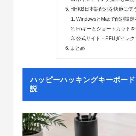
HHKB日本語配列を快適に使
WindowsとMacで配列設
Fnキーとショートカット
公式サイト・PFUダイレ
まとめ
ハッピーハッキングキーボード
説