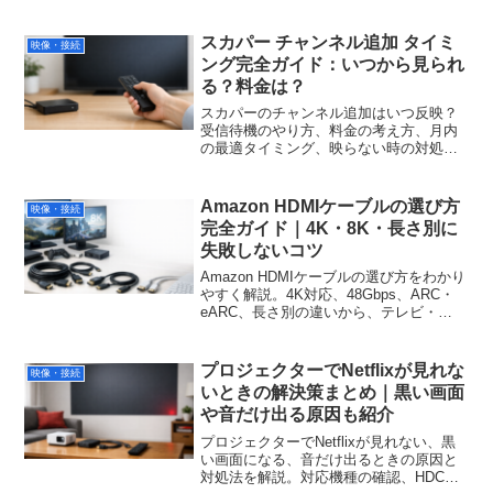
スカパー チャンネル追加 タイミ
映像・接続
ング完全ガイド：いつから見られ
る？料金は？
スカパーのチャンネル追加はいつ反映？
受信待機のやり方、料金の考え方、月内
の最適タイミング、映らない時の対処ま
で一気に解説。
Amazon HDMIケーブルの選び方
映像・接続
完全ガイド｜4K・8K・長さ別に
失敗しないコツ
Amazon HDMIケーブルの選び方をわかり
やすく解説。4K対応、48Gbps、ARC・
eARC、長さ別の違いから、テレビ・
PS5・PC用途に合う1本の見つけ方まで
紹介します。
プロジェクターでNetflixが見れな
映像・接続
いときの解決策まとめ｜黒い画面
や音だけ出る原因も紹介
プロジェクターでNetflixが見れない、黒
い画面になる、音だけ出るときの原因と
対処法を解説。対応機種の確認、HDCP