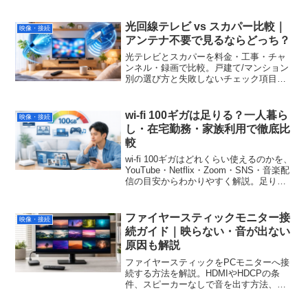
2.2やHDMIの見直し、ミラーリングの注
意点、Fire TV StickやChromecastを使う
解決策、買い替え時の選び方までわかり
光回線テレビ vs スカパー比較｜
映像・接続
やすく紹介します。
アンテナ不要で見るならどっち？
光テレビとスカパーを料金・工事・チャ
ンネル・録画で比較。戸建て/マンション
別の選び方と失敗しないチェック項目を
解説します。
wi-fi 100ギガは足りる？一人暮ら
映像・接続
し・在宅勤務・家族利用で徹底比
較
wi-fi 100ギガはどれくらい使えるのかを、
YouTube・Netflix・Zoom・SNS・音楽配
信の目安からわかりやすく解説。足りる
人・足りない人の違い、節約術、契約前
の確認ポイントまでまとめました。
ファイヤースティックモニター接
映像・接続
続ガイド｜映らない・音が出ない
原因も解説
ファイヤースティックをPCモニターへ接
続する方法を解説。HDMIやHDCPの条
件、スピーカーなしで音を出す方法、映
らない場合の対処法、対応モニターの選
び方まで初心者向けに紹介します。