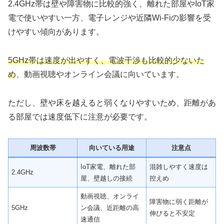
2.4GHz帯は壁や障害物に比較的強く、離れた部屋やIoT家
電で使いやすい一方、電子レンジや近隣Wi-Fiの影響を受
けやすい傾向があります。
5GHz帯は速度が出やすく、電波干渉も比較的少ないた
め
、動画視聴やオンライン会議に向いています。
ただし、壁や床を越えると弱くなりやすいため、距離があ
る部屋では速度低下に注意が必要です。
周波数帯
向いている用途
注意点
IoT家電、離れた部
混雑しやすく速度は
2.4GHz
屋、壁越しの接続
控えめ
動画視聴、オンライ
障害物に弱く距離が
5GHz
ン会議、近距離の高
伸びると不安定
速通信