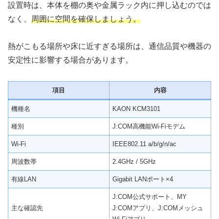
設置時は、本体を棚の奥や金属ラック内に押し込むのでは
なく、
周囲に空間を確保しましょう。
熱がこもる場所や床に近すぎる場所は、通信品質や機器の
安定性に影響する場合があります。
項目
内容
機種名
KAON KCM3101
種別
J:COM高機能Wi-Fiモデム
Wi-Fi
IEEE802.11 a/b/g/n/ac
周波数帯
2.4GHz / 5GHz
有線LAN
Gigabit LANポート×4
J:COM公式サポート、MY
主な確認先
J:COMアプリ、J:COMメッシュ