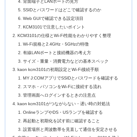
背面端子とLANポートの見方
SSIDとパスワードはどこで確認するのか
Web GUIで確認できる設定項目
KCM3101で注意したいポイント
KCM3101の仕様とWi-Fi性能をわかりやすく整理
Wi-Fi規格と2.4GHz・5GHzの特徴
有線LANポートと接続機器の考え方
サイズ・重量・消費電力などの基本スペック
kaon kcm3101の初期設定とWi-Fi接続手順
MY J:COMアプリでSSIDとパスワードを確認する
スマホ・パソコンをWi-Fiに接続する流れ
管理画面へログインするときの注意点
kaon kcm3101がつながらない・遅い時の対処法
OnlineランプやDS・USランプを確認する
再起動と初期化を試す前に確認すること
設置場所と周波数帯を見直して通信を安定させる