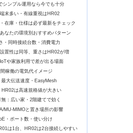
視でシンプル運用なら今でも十分
端末多い・有線重視はHR02
・在庫・仕様は必ず最新をチェック
あなたの環境別おすすめパターン
さ・同時接続台数・消費電力
設置性は同等、重さはHR02が増
IoTや家族利用で差が出る場面
時間稼働の電気代イメージ
6・最大伝送速度・EasyMesh
差：HR02は高速規格値が大きい
対応の有無：広い家・2階建てで効く
/MU-MIMOと置き場所の影響
GbE・ポート数・使い分け
R01は1台、HR02は2台接続しやすい