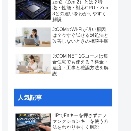
zen2（Zen 2）とは？特
徴・性能・対応CPU・Zen
3との違いをわかりやすく
解説
J:COMのWi-Fiが遅い原因
は？今すぐ試せる対処法と
改善しないときの相談手順
J:COM NET 1Gコースは集
合住宅でも使える？料金・
速度・工事と確認方法を解
説
人気記事
HPでFnキーを押さずにフ
ァンクションキーを使う方
法をわかりやすく解説