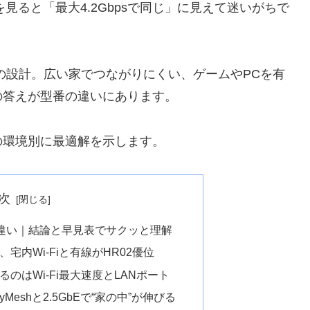
表を見ると「最大4.2Gbpsで同じ」に見えて迷いがちで
ANの設計。広い家でつながりにくい、ゲームやPCを有
の答えが型番の違いにあります。
の環境別に最適解を示します。
次
r02 違い｜結論と早見表でサクッと理解
宅内Wi-Fiと有線がHR02優位
のはWi-Fi最大速度とLANポート
syMeshと2.5GbEで“家の中”が伸びる