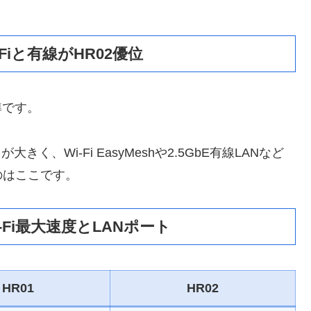
iと有線がHR02優位
準です。
きく、Wi-Fi EasyMeshや2.5GbE有線LANなど
のはここです。
Fi最大速度とLANポート
HR01
HR02