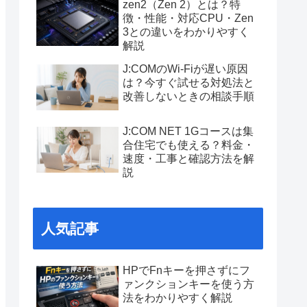
zen2（Zen 2）とは？特
徴・性能・対応CPU・Zen
3との違いをわかりやすく
解説
J:COMのWi-Fiが遅い原因
は？今すぐ試せる対処法と
改善しないときの相談手順
J:COM NET 1Gコースは集
合住宅でも使える？料金・
速度・工事と確認方法を解
説
人気記事
HPでFnキーを押さずにフ
ァンクションキーを使う方
法をわかりやすく解説