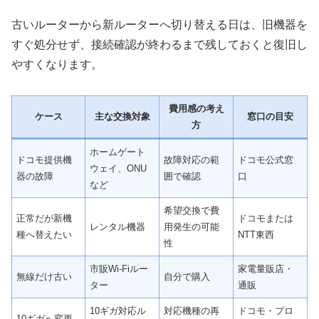
古いルーターから新ルーターへ切り替える日は、旧機器を
すぐ処分せず、接続確認が終わるまで残しておくと復旧し
やすくなります。
費用感の考え
ケース
主な交換対象
窓口の目安
方
ホームゲート
ドコモ提供機
故障対応の範
ドコモ公式窓
ウェイ、ONU
器の故障
囲で確認
口
など
希望交換で費
正常だが新機
ドコモまたは
レンタル機器
用発生の可能
種へ替えたい
NTT東西
性
市販Wi-Fiルー
家電量販店・
無線だけ古い
自分で購入
ター
通販
10ギガ対応ル
対応機種の再
ドコモ・プロ
10ギガへ変更